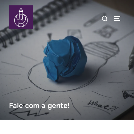
Pular
para
Pesquisar
ALTERN
o
por:
conteúdo
Fale com a gente!