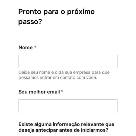
Pronto para o próximo
passo?
Nome
*
Deixe seu nome e o da sua empresa para que
possamos entrar em contato com você.
L
Seu melhor email
*
G
P
D
L
G
P
Existe alguma informação relevante que
D
deseja antecipar antes de iniciarmos?
r