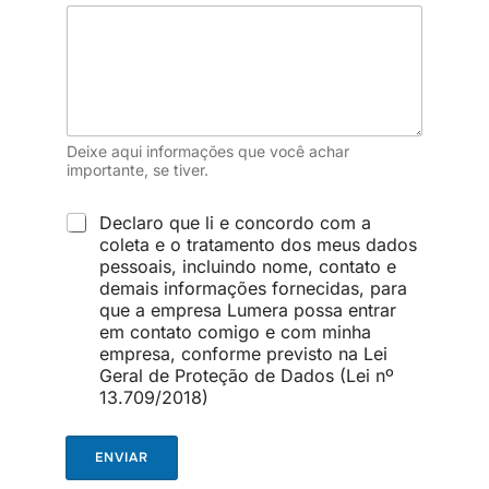
e
l
e
v
a
n
t
Deixe aqui informações que você achar
e
importante, se tiver.
L
Declaro que li e concordo com a
G
coleta e o tratamento dos meus dados
P
pessoais, incluindo nome, contato e
D
demais informações fornecidas, para
*
que a empresa Lumera possa entrar
em contato comigo e com minha
empresa, conforme previsto na Lei
Geral de Proteção de Dados (Lei nº
13.709/2018)
ENVIAR