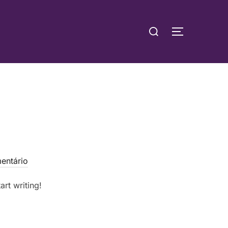
Pesquisar
ALTERNAR
por:
entário
art writing!