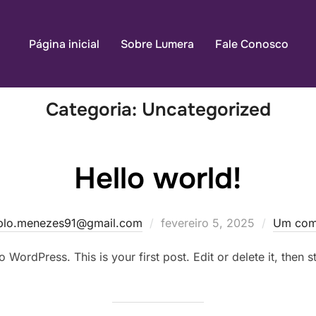
Página inicial
Sobre Lumera
Fale Conosco
Categoria:
Uncategorized
Hello world!
Postado
blo.menezes91@gmail.com
fevereiro 5, 2025
Um com
em
WordPress. This is your first post. Edit or delete it, then st